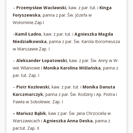
–
Przemysław Wacławski
, kaw. z par. tut. i
Kinga
Foryszewska
, panna z par. Św. Józefa w
Wołominie.Zap.I
–
Kamil Ładno
, kaw. z par. tut. i
Agnieszka Magda
Niedziałkowska
, panna z par. Św. Karola Boromeusza
w Warszawie.Zap. I
–
Aleksander Łopatowski
, kaw. z par. Św. Anny w W-
wie Wilanowie i
Monika Karolina Wiślańska
, panna z
par. tut. Zap. I
–
Piotr Kozłowski
, kaw. z par. tut. i
Monika Danuta
Karczmarczyk
, panna z par. Św. Rodziny i Ap. Piotra i
Pawła w Sobolewie. Zap. I
– Mariusz Bąbik
, kaw z par. Św. Jana Chrzciciela w
Warszawicach i
Agnieszka Anna Deska
, panna z
par.tut. Zap. II