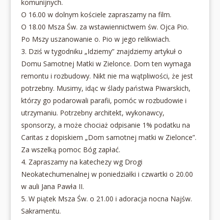
komunijnych.
O 16.00 w dolnym kościele zapraszamy na film.
O 18.00 Msza Św. za wstawiennictwem św. Ojca Pio.
Po Mszy uszanowanie o. Pio w jego relikwiach.
3. Dziś w tygodniku „Idziemy” znajdziemy artykuł o
Domu Samotnej Matki w Zielonce. Dom ten wymaga
remontu i rozbudowy. Nikt nie ma wątpliwości, że jest
potrzebny. Musimy, idąc w ślady państwa Piwarskich,
którzy go podarowali parafii, pomóc w rozbudowie i
utrzymaniu. Potrzebny architekt, wykonawcy,
sponsorzy, a może chociaż odpisanie 1% podatku na
Caritas z dopiskiem „Dom samotnej matki w Zielonce”.
Za wszelką pomoc Bóg zapłać.
4. Zapraszamy na katechezy wg Drogi
Neokatechumenalnej w poniedziałki i czwartki o 20.00
w auli Jana Pawła II.
5. W piątek Msza Św. o 21.00 i adoracja nocna Najśw.
Sakramentu.