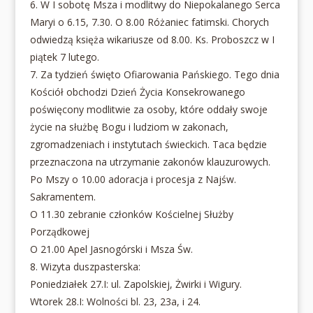
6. W I sobotę Msza i modlitwy do Niepokalanego Serca
Maryi o 6.15, 7.30. O 8.00 Różaniec fatimski. Chorych
odwiedzą księża wikariusze od 8.00. Ks. Proboszcz w I
piątek 7 lutego.
7. Za tydzień święto Ofiarowania Pańskiego. Tego dnia
Kościół obchodzi Dzień Życia Konsekrowanego
poświęcony modlitwie za osoby, które oddały swoje
życie na służbę Bogu i ludziom w zakonach,
zgromadzeniach i instytutach świeckich. Taca będzie
przeznaczona na utrzymanie zakonów klauzurowych.
Po Mszy o 10.00 adoracja i procesja z Najśw.
Sakramentem.
O 11.30 zebranie członków Kościelnej Służby
Porządkowej
O 21.00 Apel Jasnogórski i Msza Św.
8. Wizyta duszpasterska:
Poniedziałek 27.I: ul. Zapolskiej, Żwirki i Wigury.
Wtorek 28.I: Wolności bl. 23, 23a, i 24.