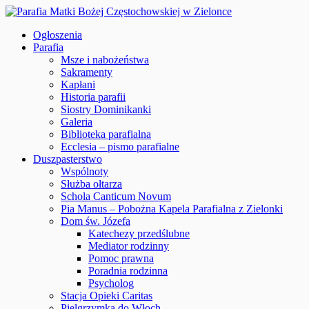
Ogłoszenia
Parafia
Msze i nabożeństwa
Sakramenty
Kapłani
Historia parafii
Siostry Dominikanki
Galeria
Biblioteka parafialna
Ecclesia – pismo parafialne
Duszpasterstwo
Wspólnoty
Służba ołtarza
Schola Canticum Novum
Pia Manus – Pobożna Kapela Parafialna z Zielonki
Dom św. Józefa
Katechezy przedślubne
Mediator rodzinny
Pomoc prawna
Poradnia rodzinna
Psycholog
Stacja Opieki Caritas
Pielgrzymka do Włoch