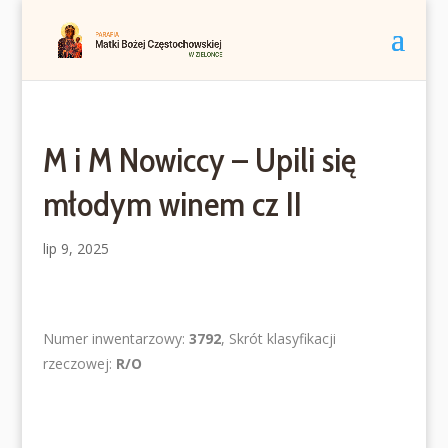
M i M Nowiccy – Upili się
młodym winem cz II
lip 9, 2025
Numer inwentarzowy:
3792
, Skrót klasyfikacji
rzeczowej:
R/O