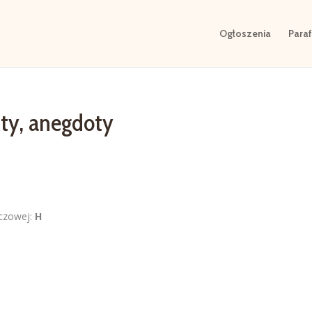
Ogłoszenia
Paraf
kty, anegdoty
eczowej:
H