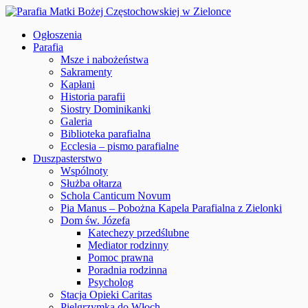
Ogłoszenia
Parafia
Msze i nabożeństwa
Sakramenty
Kapłani
Historia parafii
Siostry Dominikanki
Galeria
Biblioteka parafialna
Ecclesia – pismo parafialne
Duszpasterstwo
Wspólnoty
Służba ołtarza
Schola Canticum Novum
Pia Manus – Pobożna Kapela Parafialna z Zielonki
Dom św. Józefa
Katechezy przedślubne
Mediator rodzinny
Pomoc prawna
Poradnia rodzinna
Psycholog
Stacja Opieki Caritas
Pielgrzymka do Włoch