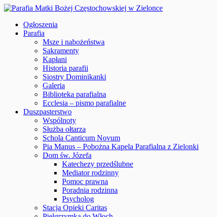
Ogłoszenia
Parafia
Msze i nabożeństwa
Sakramenty
Kapłani
Historia parafii
Siostry Dominikanki
Galeria
Biblioteka parafialna
Ecclesia – pismo parafialne
Duszpasterstwo
Wspólnoty
Służba ołtarza
Schola Canticum Novum
Pia Manus – Pobożna Kapela Parafialna z Zielonki
Dom św. Józefa
Katechezy przedślubne
Mediator rodzinny
Pomoc prawna
Poradnia rodzinna
Psycholog
Stacja Opieki Caritas
Pielgrzymka do Włoch