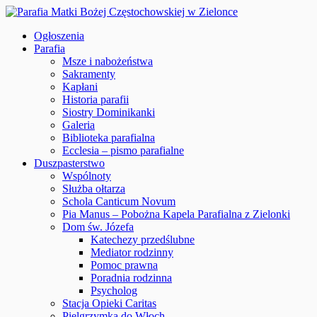
Ogłoszenia
Parafia
Msze i nabożeństwa
Sakramenty
Kapłani
Historia parafii
Siostry Dominikanki
Galeria
Biblioteka parafialna
Ecclesia – pismo parafialne
Duszpasterstwo
Wspólnoty
Służba ołtarza
Schola Canticum Novum
Pia Manus – Pobożna Kapela Parafialna z Zielonki
Dom św. Józefa
Katechezy przedślubne
Mediator rodzinny
Pomoc prawna
Poradnia rodzinna
Psycholog
Stacja Opieki Caritas
Pielgrzymka do Włoch